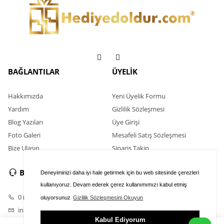
BAĞLANTILAR
ÜYELİK
Hakkımızda
Yeni Üyelik Formu
Yardım
Gizlilik Sözleşmesi
Blog Yazıları
Üye Girişi
Foto Galeri
Mesafeli Satış Sözleşmesi
Bize Ulaşın
Sipariş Takip
BİZE ULAŞIN
Deneyiminizi daha iyi hale getirmek için bu web sitesinde çerezleri
kullanıyoruz. Devam ederek çerez kullanımımızı kabul etmiş
0 (546) 586 03 00
oluyorsunuz
Gizlilik Sözleşmesini Okuyun
info@hediyedoldur.com
Kabul Ediyorum