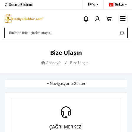
Ödeme Bildirimi
İletişim
TRY ₺
Türkçe
i
Bi̇ze Ulaşın
Anasayfa
/
Bi̇ze Ulaşın
+ Navigasyonu Göster
ÇAĞRI MERKEZİ