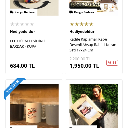
Kargo Bedava
Kargo Bedava
★★★★★
★★★★★
Hediyedoldur
Hediyedoldur
Kadife Kaplamalı Kabe
FOTOĞRAFLI SİHİRLİ
Desenli Ahşap Rahleli Kuran
BARDAK - KUPA
Seti 17x24 Cm
2,200.00
TL
% 11
684.00
TL
1,950.00
TL
YENI ÜRÜN