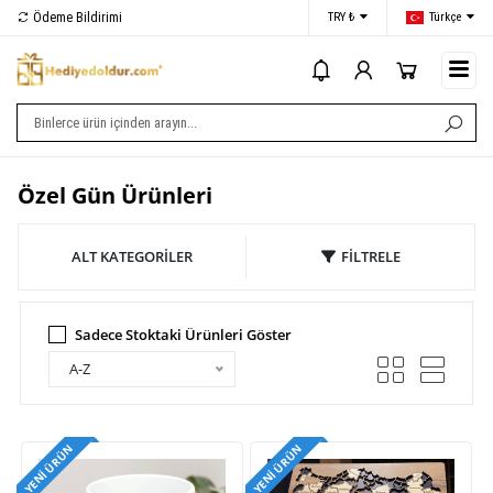
Ödeme Bildirimi
İletişim
TRY ₺
Türkçe
i
Özel Gün Ürünleri
ALT KATEGORİLER
FİLTRELE
Sadece Stoktaki Ürünleri Göster
A-Z
YENI ÜRÜN
YENI ÜRÜN