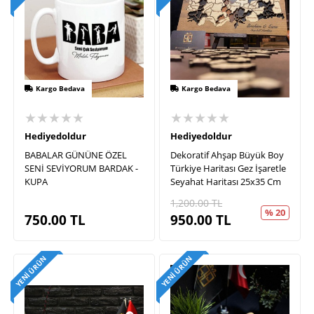
Kargo Bedava
Kargo Bedava
★★★★★
★★★★★
Hediyedoldur
Hediyedoldur
BABALAR GÜNÜNE ÖZEL
Dekoratif Ahşap Büyük Boy
SENİ SEVİYORUM BARDAK -
Türkiye Haritası Gez İşaretle
KUPA
Seyahat Haritası 25x35 Cm
1,200.00
TL
% 20
750.00
TL
950.00
TL
YENI ÜRÜN
YENI ÜRÜN