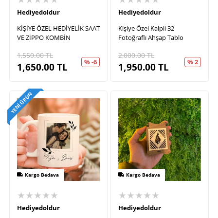
Hediyedoldur
Hediyedoldur
KİŞİYE ÖZEL HEDİYELİK SAAT
Kişiye Özel Kalpli 32
VE ZİPPO KOMBİN
Fotoğraflı Ahşap Tablo
1,550.00
TL
2,000.00
TL
% -6
% 2
1,650.00
TL
1,950.00
TL
YENI ÜRÜN
Kargo Bedava
Kargo Bedava
★★★★★
★★★★★
Hediyedoldur
Hediyedoldur