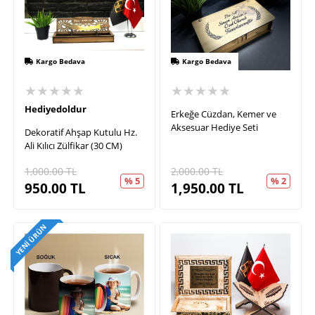
Kargo Bedava
Kargo Bedava
★★★★★
★★★★★
Hediyedoldur
Erkeğe Cüzdan, Kemer ve
Aksesuar Hediye Seti
Dekoratif Ahşap Kutulu Hz.
Ali Kılıcı Zülfikar (30 CM)
1,000.00
TL
2,000.00
TL
% 5
% 2
950.00
TL
1,950.00
TL
YENI ÜRÜN