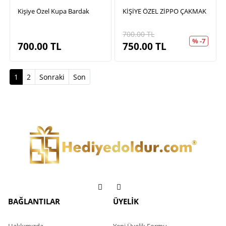
Kişiye Özel Kupa Bardak
KİŞİYE ÖZEL ZİPPO ÇAKMAK
700.00
TL
% -7
700.00
TL
750.00
TL
(current)
1
2
Sonraki
Son
BAĞLANTILAR
ÜYELİK
Hakkımızda
Yeni Üyelik Formu