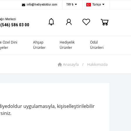
info@hediyedoldur.com
TRY ₺
Türkçe
ğrı Merkezi
 (546) 586 03 00
ye Özel Dini
Ahşap
Hediyelik
Ödül
yeler
Ürünler
Ürünler
Ürünleri
Anasayfa
/
Hakkımızda
iyedoldur uygulamasıyla, kişiselleştirilebilir
siniz.