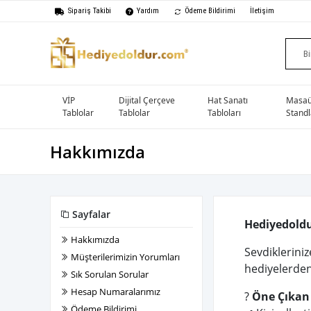
Sipariş Takibi
Yardım
Ödeme Bildirimi
İletişim
VİP
Dijital Çerçeve
Hat Sanatı
Masaü
Tablolar
Tablolar
Tabloları
Standl
Hakkımızda
Sayfalar
Hediyedoldur
Hakkımızda
Sevdikleriniz
Müşterilerimizin Yorumları
hediyelerden 
Sık Sorulan Sorular
Hesap Numaralarımız
?
Öne Çıkan 
Ödeme Bildirimi