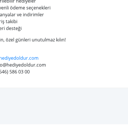
rilebilir hediyeler
üvenli ödeme seçenekleri
nyalar ve indirimler
iş takibi
ri desteği
n, özel günleri unutulmaz kılın!
hediyedoldur.com
fo@hediyedoldur.com
(546) 586 03 00