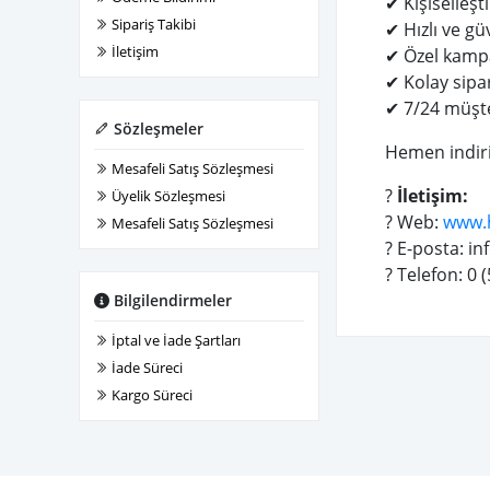
✔ Kişiselleşti
Sipariş Takibi
✔ Hızlı ve g
İletişim
✔ Özel kampa
✔ Kolay sipar
✔ 7/24 müşte
Sözleşmeler
Hemen indiri
Mesafeli Satış Sözleşmesi
?
İletişim:
Üyelik Sözleşmesi
? Web:
www.
Mesafeli Satış Sözleşmesi
? E-posta:
in
? Telefon: 0 
Bilgilendirmeler
İptal ve İade Şartları
İade Süreci
Kargo Süreci