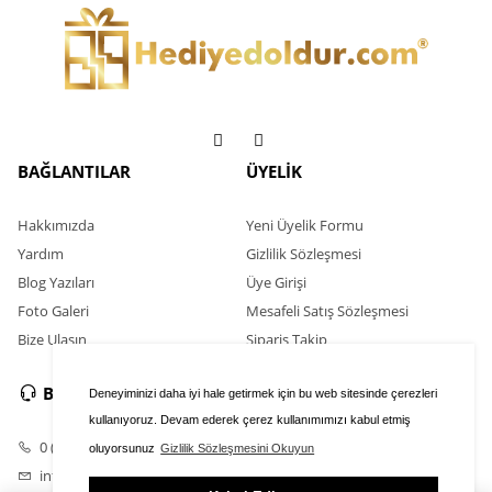
BAĞLANTILAR
ÜYELİK
Hakkımızda
Yeni Üyelik Formu
Yardım
Gizlilik Sözleşmesi
Blog Yazıları
Üye Girişi
Foto Galeri
Mesafeli Satış Sözleşmesi
Bize Ulaşın
Sipariş Takip
BİZE ULAŞIN
Deneyiminizi daha iyi hale getirmek için bu web sitesinde çerezleri
kullanıyoruz. Devam ederek çerez kullanımımızı kabul etmiş
0 (546) 586 03 00
oluyorsunuz
Gizlilik Sözleşmesini Okuyun
info@hediyedoldur.com