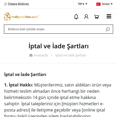
Ödeme Bildirimi
İletişim
TRY ₺
Türkçe
i
İptal ve İade Şartları
Anasayfa
/
İptal ve İade Şartları
İptal ve İade Şartları
1. İptal Hakkı:
Müşterilerimiz, satın aldıkları ürün veya
hizmeti teslim almadan önce herhangi bir neden
belirtmeksizin 14 gün içinde iptal etme hakkına
sahiptir. İptal talepleriniz için [müşteri hizmetleri e-
posta adresi] ile iletişime geçebilir veya [online iptal
formu linki] üzerinden işlem başlatabilirsiniz.