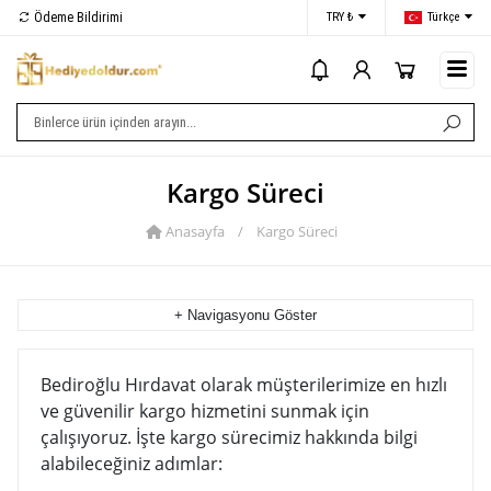
Ödeme Bildirimi
İletişim
TRY ₺
Türkçe
i
Kargo Süreci
Anasayfa
/
Kargo Süreci
+ Navigasyonu Göster
Bediroğlu Hırdavat olarak müşterilerimize en hızlı
ve güvenilir kargo hizmetini sunmak için
çalışıyoruz. İşte kargo sürecimiz hakkında bilgi
alabileceğiniz adımlar: