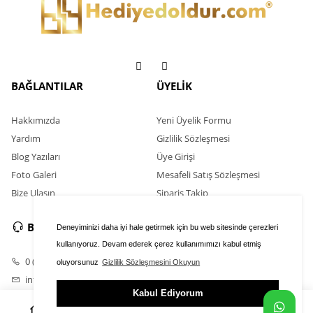
BAĞLANTILAR
ÜYELİK
Hakkımızda
Yeni Üyelik Formu
Yardım
Gizlilik Sözleşmesi
Blog Yazıları
Üye Girişi
Foto Galeri
Mesafeli Satış Sözleşmesi
Bize Ulaşın
Sipariş Takip
BİZE ULAŞIN
Deneyiminizi daha iyi hale getirmek için bu web sitesinde çerezleri
kullanıyoruz. Devam ederek çerez kullanımımızı kabul etmiş
0 (546) 586 03 00
oluyorsunuz
Gizlilik Sözleşmesini Okuyun
info@hediyedoldur.com
Kabul Ediyorum