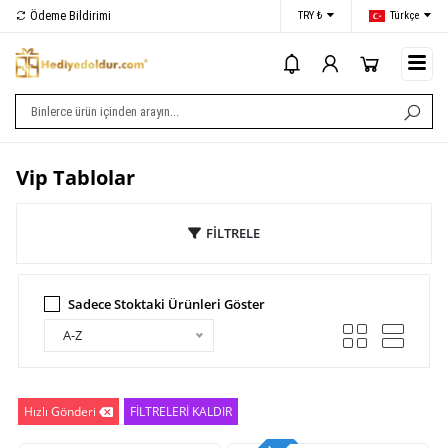
Ödeme Bildirimi
İletişim
TRY ₺
Türkçe
i
Vip Tablolar
FİLTRELE
Sadece Stoktaki Ürünleri Göster
A-Z
Hızlı Gönderi
FİLTRELERİ KALDIR