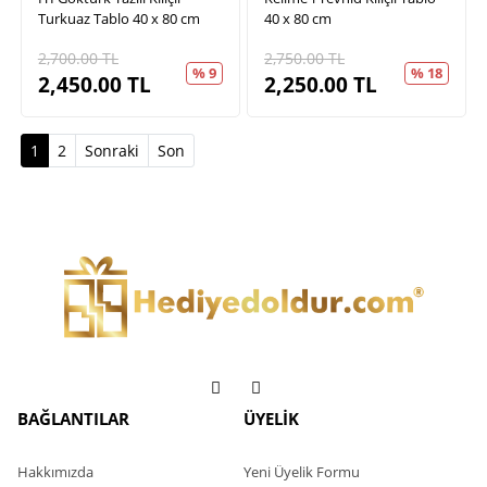
Turkuaz Tablo 40 x 80 cm
40 x 80 cm
2,700.00
TL
2,750.00
TL
% 9
% 18
2,450.00
TL
2,250.00
TL
(current)
1
2
Sonraki
Son
BAĞLANTILAR
ÜYELİK
Hakkımızda
Yeni Üyelik Formu