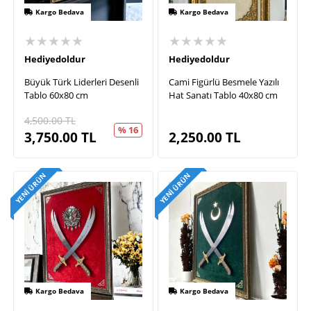
Kargo Bedava
Kargo Bedava
★★★★★
★★★★★
Hediyedoldur
Hediyedoldur
Büyük Türk Liderleri Desenli
Cami Figürlü Besmele Yazılı
Tablo 60x80 cm
Hat Sanatı Tablo 40x80 cm
4,500.00
TL
% 16
3,750.00
TL
2,250.00
TL
YENI ÜRÜN
YENI ÜRÜN
Kargo Bedava
Kargo Bedava