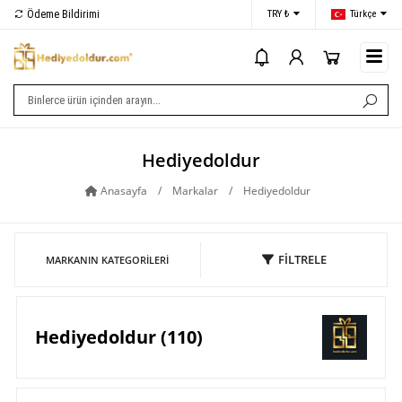
Ödeme Bildirimi
İletişim
TRY ₺
Türkçe
i
Hediyedoldur
Anasayfa
/
Markalar
/
Hediyedoldur
FİLTRELE
MARKANIN KATEGORILERI
Hediyedoldur (110)